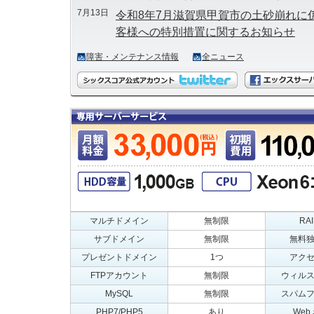
7月13日
令和8年7月滋賀県甲賀市の土砂崩れに
客様への特別措置に関するお知らせ
6月26日
令和8年6月24日からの大雨に伴う災
障害・メンテナンス情報
全ニュース
お客様への特別措置に関するお知らせ（20
6月2日
台風6号の接近に伴うお問い合わせ窓口対応に
新)
4月23日
令和8年岩手県大槌町の林野火災に係
様への特別措置に関するお知らせ
マルチドメイン
無制限
RA
サブドメイン
無制限
無料独
プレゼントドメイン
1つ
アク
FTPアカウント
無制限
ウィル
MySQL
無制限
スパム
PHP7/PHP5
あり
We