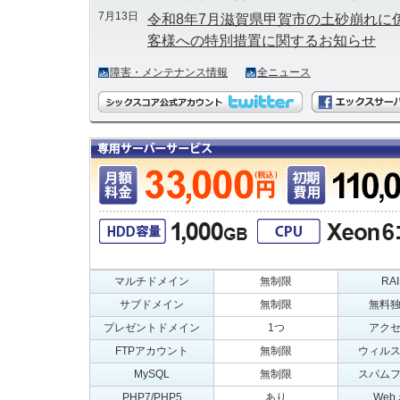
7月13日
令和8年7月滋賀県甲賀市の土砂崩れに
客様への特別措置に関するお知らせ
6月26日
令和8年6月24日からの大雨に伴う災
障害・メンテナンス情報
全ニュース
お客様への特別措置に関するお知らせ（20
6月2日
台風6号の接近に伴うお問い合わせ窓口対応に
新)
4月23日
令和8年岩手県大槌町の林野火災に係
様への特別措置に関するお知らせ
マルチドメイン
無制限
RA
サブドメイン
無制限
無料独
プレゼントドメイン
1つ
アク
FTPアカウント
無制限
ウィル
MySQL
無制限
スパム
PHP7/PHP5
あり
We