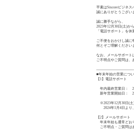
平素はSixcoreビ
誠にありがとうござい
誠に勝手ながら、
2023年12月30日(土)
「電話サポート」を休
ご不便をおかけし誠に
何とぞご理解ください
なお、メールサポート
ご不明点やご質問は、
-------------------------------
■年末年始の営業につ
【1】電話サポート
年内最終営業日： 202
新年営業開始日： 2024
※2023年12月30日(土
2024年1月4日より、
【2】メールサポート
年末年始も通常どお
ご不明点・ご質問はお