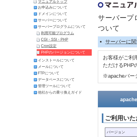
マニュアルトップ
お申込みについて
ドメインについて
サーバープロ
サーバーについて
ついて
サーバープログラムについて
利用可能プログラム
CGI・SSI・PHP
サーバーに関
Cron設定
PHPのバージョンについて
お客様がご利用
インストールについて
ただけるPH
メールについて
FTPについて
※apache
データベースについて
管理ツールについて
他社からの乗り換えガイド
apache
ご利用いた
バージョン