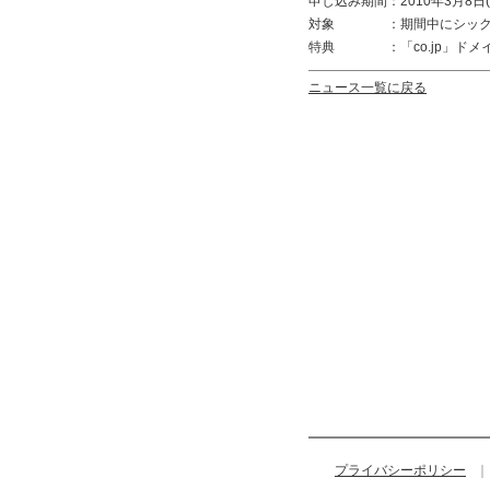
申し込み期間：2010年3月8日(月)1
対象 ：期間中にシックスコ
特典 ：「co.jp」ドメイン取
ニュース一覧に戻る
プライバシーポリシー
｜