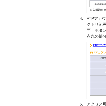
FTPアカ
クトリ範
面」ボタ
赤丸の部
アクセス可能