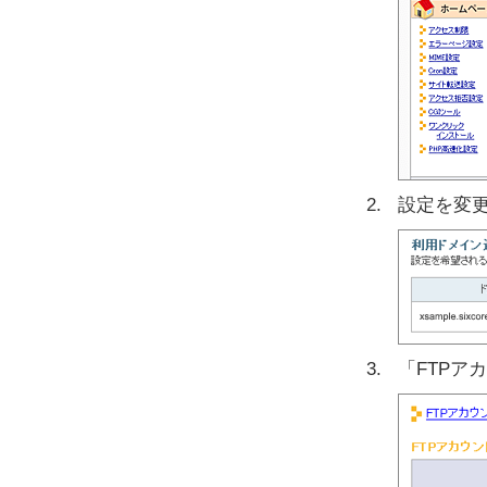
設定を変
「FTPア