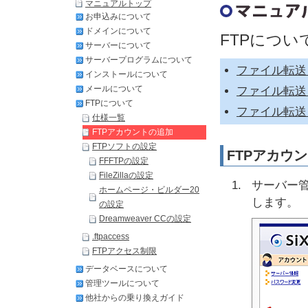
マニュアルトップ
お申込みについて
ドメインについて
FTPについ
サーバーについて
サーバープログラムについて
ファイル転送
インストールについて
メールについて
ファイル転送
FTPについて
ファイル転送
仕様一覧
FTPアカウントの追加
FTPソフトの設定
FTPアカウ
FFFTPの設定
FileZillaの設定
サーバー管
ホームページ・ビルダー20
します。
の設定
Dreamweaver CCの設定
.ftpaccess
FTPアクセス制限
データベースについて
管理ツールについて
他社からの乗り換えガイド