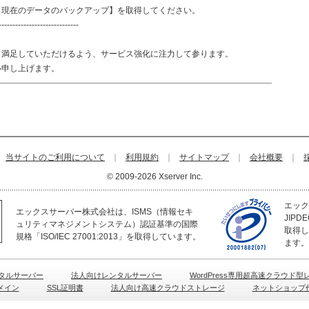
現在のデータのバックアップ】を取得してください。
-----------------------------
り満足していただけるよう、サービス強化に注力して参ります。
い申し上げます。
当サイトのご利用について
｜
利用規約
｜
サイトマップ
｜
会社概要
｜
© 2009-2026 Xserver Inc.
エック
エックスサーバー株式会社は、ISMS（情報セキ
JIP
ュリティマネジメントシステム）認証基準の国際
取得し
規格「ISO/IEC 27001:2013」を取得しています。
ます。
タルサーバー
法人向けレンタルサーバー
WordPress専用超高速クラウド
メイン
SSL証明書
法人向け高速クラウドストレージ
ネットショップ