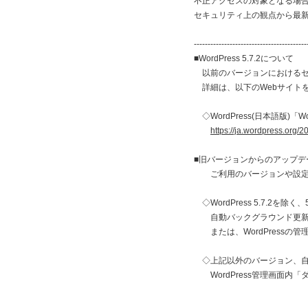
不正アクセスの対象となる場
セキュリティ上の観点から最
-----------------------------------------
■WordPress 5.7.2について
以前のバージョンにおけるセ
詳細は、以下のWebサイト
◇WordPress(日本語版)「Wo
https://ja.wordpress.org/
■旧バージョンからのアップデ
ご利用のバージョンや設定
◇WordPress 5.7.2を
自動バックグラウンド更新機
または、WordPressの
◇上記以外のバージョン、自
WordPress管理画面内