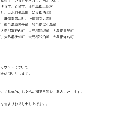
、霧島市、いちき串木野市、南さつま市
、伊佐市、姶良市、鹿児島郡三島村
ま町、出水郡長島町、姶良郡湧水町
町、肝属郡錦江町、肝属郡南大隅町
町、熊毛郡南種子町、熊毛郡屋久島町
、大島郡瀬戸内町、大島郡龍郷町、大島郡喜界町
町、大島郡伊仙町、大島郡和泊町、大島郡知名町
アカウントについて、
を延期いたします。
-----------------------------
ルにて具体的なお支払い期限日等をご案内いたします。
旧を心よりお祈り申し上げます。