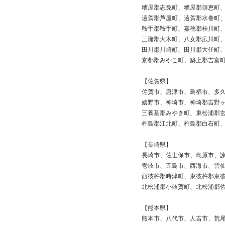
糟屋郡志免町、糟屋郡須恵町
遠賀郡芦屋町、遠賀郡水巻町
鞍手郡鞍手町、嘉穂郡桂川町
三潴郡大木町、八女郡広川町
田川郡川崎町、田川郡大任町
京都郡みやこ町、築上郡吉富
【佐賀県】
佐賀市、唐津市、鳥栖市、多
嬉野市、神埼市、神埼郡吉野
三養基郡みやき町、東松浦郡
杵島郡江北町、杵島郡白石町
【長崎県】
長崎市、佐世保市、島原市、
壱岐市、五島市、西海市、雲
西彼杵郡時津町、東彼杵郡東
北松浦郡小値賀町、北松浦郡
【熊本県】
熊本市、八代市、人吉市、荒