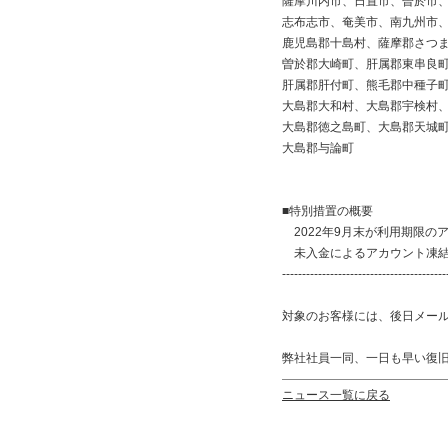
薩摩川内市、日置市、曽於市
志布志市、奄美市、南九州市
鹿児島郡十島村、薩摩郡さつ
曽於郡大崎町、肝属郡東串良
肝属郡肝付町、熊毛郡中種子
大島郡大和村、大島郡宇検村
大島郡徳之島町、大島郡天城
大島郡与論町
■特別措置の概要
2022年9月末が利用期限の
未入金によるアカウント凍結
-----------------------------------------
対象のお客様には、後日メー
弊社社員一同、一日も早い復
ニュース一覧に戻る