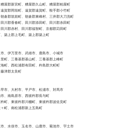
、糟屋郡新宮町、糟屋郡久山町、糟屋郡粕屋町
、遠賀郡岡垣町、遠賀郡遠賀町、鞍手郡小竹町
、朝倉郡筑前町、朝倉郡東峰村、三井郡大刀洗町
、田川郡香春町、田川郡添田町、田川郡糸田町
、田川郡赤村、田川郡福智町、京都郡苅田町
町、築上郡上毛町、築上郡築上町
久市、伊万里市、武雄市、鹿島市、小城市
ヶ里町、三養基郡基山町、三養基郡上峰町
玄海町、西松浦郡有田町、杵島郡大町町
、藤津郡太良町
諫早市、大村市、平戸市、松浦市、対馬市
仙市、南島原市、西彼杵郡長与町
彼杵町、東彼杵郡川棚町、東彼杵郡波佐見町
佐々町、南松浦郡新上五島町
尾市、水俣市、玉名市、山鹿市、菊池市、宇土市