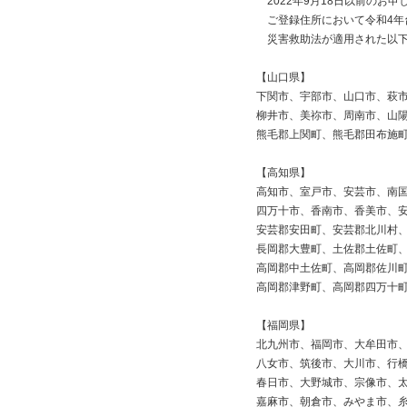
2022年9月18日以前のお申
ご登録住所において令和4年
災害救助法が適用された以下
【山口県】
下関市、宇部市、山口市、萩
柳井市、美祢市、周南市、山
熊毛郡上関町、熊毛郡田布施
【高知県】
高知市、室戸市、安芸市、南
四万十市、香南市、香美市、
安芸郡安田町、安芸郡北川村
長岡郡大豊町、土佐郡土佐町
高岡郡中土佐町、高岡郡佐川
高岡郡津野町、高岡郡四万十
【福岡県】
北九州市、福岡市、大牟田市
八女市、筑後市、大川市、行
春日市、大野城市、宗像市、
嘉麻市、朝倉市、みやま市、