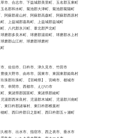
天草市、合志市、下益城郡美里町、玉名郡玉東町
、玉名郡和水町、菊池郡大津町、菊池郡菊陽町
町、阿蘇郡産山村、阿蘇郡高森町、阿蘇郡西原村
船町、上益城郡嘉島町、上益城郡益城町
都町、八代郡氷川町、葦北郡芦北町
、球磨郡多良木町、球磨郡湯前町、球磨郡水上村
、球磨郡山江村、球磨郡球磨村
北町
田市、佐伯市、臼杵市、津久見市、竹田市
、豊後大野市、由布市、国東市、東国東郡姫島村
、玖珠郡玖珠町、【宮崎県】、宮崎市、都城市
向市、串間市、西都市、えびの市
原町、東諸県郡国富町、東諸県郡綾町
、児湯郡西米良村、児湯郡木城町、児湯郡川南町
町、東臼杵郡諸塚村、東臼杵郡椎葉村
千穂町、西臼杵郡日之影町、西臼杵郡五ヶ瀬町
阿久根市、出水市、指宿市、西之表市、垂水市