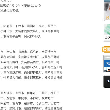
し込みで、
台風第14号に伴う災害にかかる
地域のお客様。
市、防府市、下松市、岩国市、光市、長門市
陽小野田市、大島郡周防大島町、玖珂郡和木町
町、熊毛郡平生町、阿武郡阿武町
国市、土佐市、須崎市、宿毛市、土佐清水市
安芸郡東洋町、安芸郡奈半利町、安芸郡田野町
、安芸郡馬路村、安芸郡芸西村、長岡郡本山町
、土佐郡大川村、吾川郡いの町、吾川郡仁淀川町
町、高岡郡越知町、高岡郡梼原町、高岡郡日高村
町、幡多郡大月町、幡多郡三原村、幡多郡黒潮町
、久留米市、直方市、飯塚市、田川市、柳川市
橋市、豊前市、中間市、小郡市、筑紫野市
太宰府市、古賀市、福津市、うきは市、宮若市
糸島市、那珂川市、糟屋郡宇美町、糟屋郡篠栗町