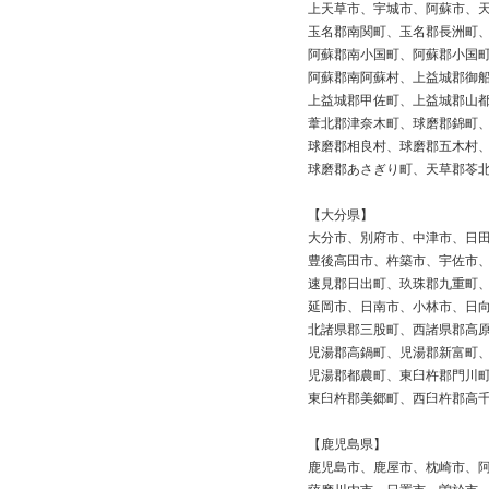
上天草市、宇城市、阿蘇市、
玉名郡南関町、玉名郡長洲町
阿蘇郡南小国町、阿蘇郡小国
阿蘇郡南阿蘇村、上益城郡御
上益城郡甲佐町、上益城郡山
葦北郡津奈木町、球磨郡錦町
球磨郡相良村、球磨郡五木村
球磨郡あさぎり町、天草郡苓
【大分県】
大分市、別府市、中津市、日
豊後高田市、杵築市、宇佐市
速見郡日出町、玖珠郡九重町
延岡市、日南市、小林市、日
北諸県郡三股町、西諸県郡高
児湯郡高鍋町、児湯郡新富町
児湯郡都農町、東臼杵郡門川
東臼杵郡美郷町、西臼杵郡高
【鹿児島県】
鹿児島市、鹿屋市、枕崎市、