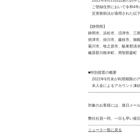
2022年9月23日以前のお申
ご登録住所において令和4年
災害救助法が適用された以下
【静岡県】
静岡市、浜松市、沼津市、三
焼津市、掛川市、藤枝市、御
菊川市、牧之原市、駿東郡清
榛原郡川根本町、周智郡森町
■特別措置の概要
2022年9月末が利用期限の
未入金によるアカウント凍結
-----------------------------------------
対象のお客様には、後日メー
弊社社員一同、一日も早い復
ニュース一覧に戻る