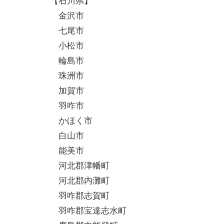
【石川県】
金沢市
七尾市
小松市
輪島市
珠洲市
加賀市
羽咋市
かほく市
白山市
能美市
河北郡津幡町
河北郡内灘町
羽咋郡志賀町
羽咋郡宝達志水町