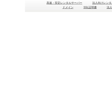
高速・安定レンタルサーバー
法人向けレンタ
ドメイン
SSL証明書
法