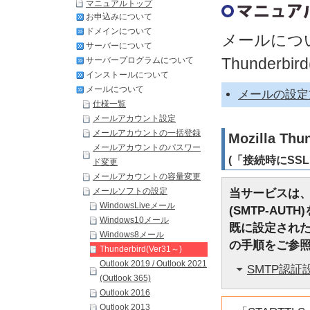
マニュアルトップ
お申込みについて
ドメインについて
メールについ
サーバーについて
Thunderbir
サーバープログラムについて
インストールについて
メールについて
メールの設定
仕様一覧
メールアカウント設定
メールアカウントの一括登録
Mozilla T
メールアカウントのパスワー
(「接続時にS
ド変更
メールアカウントの容量変更
メールソフトの設定
当サービスは、
WindowsLiveメール
(SMTP-AU
Windows10メール
既に設定された
Windows8メール
の手順をご参
Thunderbird(Ver31～)
Outlook 2019 / Outlook 2021
SMTP認証
(Outlook 365)
Outlook 2016
Outlook 2013