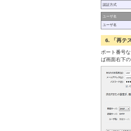
認証方式
ユーザ名
ユーザ名
6. 「再
ポート番号な
ば画面右下の