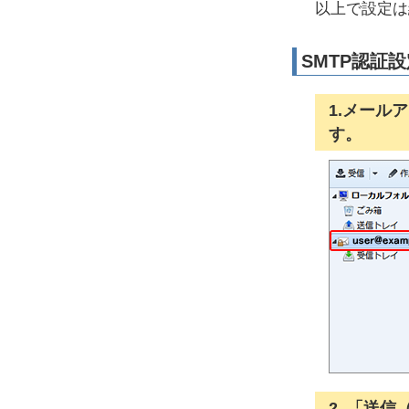
以上で設定は
SMTP認証
1.メール
す。
2. 「送