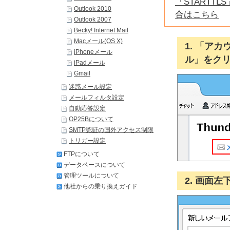
「STARTTL
Outlook 2010
合はこちら
Outlook 2007
Becky! Internet Mail
Macメール(OS X)
1. 「ア
iPhoneメール
ル」をク
iPadメール
Gmail
迷惑メール設定
メールフィルタ設定
自動応答設定
OP25Bについて
SMTP認証の国外アクセス制限
トリガー設定
FTPについて
データベースについて
管理ツールについて
2. 画面
他社からの乗り換えガイド