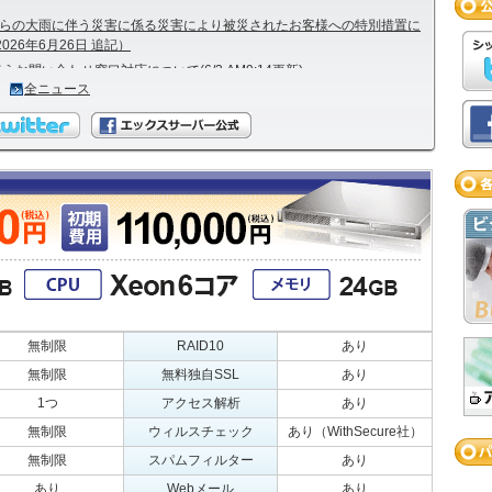
日からの大雨に伴う災害に係る災害により被災されたお客様への特別措置に
26年6月26日 追記）
お問い合わせ窓口対応について(6/3 AM9:14更新)
全ニュース
槌町の林野火災に係る災害により被災されたお客様への特別措置に関す
無制限
RAID10
あり
無制限
無料独自SSL
あり
1つ
アクセス解析
あり
無制限
ウィルスチェック
あり（WithSecure社）
無制限
スパムフィルター
あり
あり
Webメール
あり