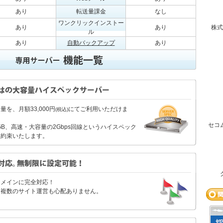
あり
転送量課金
なし
ワンクリックインストー
あり
あり
株式
ル
あり
自動バックアップ
あり
量を、月額33,000円
にてご利用いただけま
(税込)
セコ
4GB、高速・大容量の2Gbps回線というハイスペック
お約束いたします。
ドメインに完全対応！
、複数のサイト運営も心配ありません。