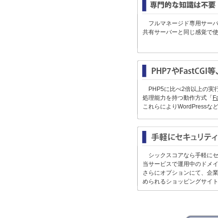
フルマネージド専用サーバー
共有サーバーと同じ感覚で
PHP5に比べ2倍以上の実
処理能力を持つ動作方式「
F
これらによりWordPres
シックスコアなら手軽に
当サービスで運用中のドメイ
さらにオプションにて、企
められるショッピングサイ